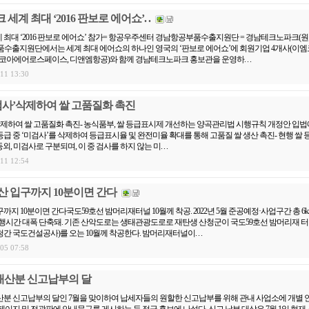
계 최대 ‘2016 판보로 에어쇼’. .
최대 ‘2016 판보로 에어쇼’ 참가= 항공우주센터 경남항공부품수출지원단 = 경남테크노파크(원
품수출지원단에서는 세계 최대 에어쇼의 하나인 영국의 ‘판보로 에어쇼’에 회원기업 4개사(이
켄코아에어로스페이스, 디앤엠항공)와 함께 경남테크노파크 홍보관을 운영하. . .
.11 13:30
검사’삭제하여 쌀 고품질화 촉진
삭제하여 쌀 고품질화 촉진- 농식품부, 쌀 등급표시제 개선하는 양곡관리법 시행규칙 개정안 입법예
급 중 ‘미검사’를 삭제하여 등급표시율 및 완전미율 확대를 통해 고품질 쌀 생산 촉진- 현행 쌀 
등외, 미검사로 구분되며, 이 중 검사를 하지 않는 미. . .
.11 12:54
 입구까지 10분이면 간다
지 10분이면 간다국도59호선 밤머리재터널 10월께 착공. 2022년 5월 준공예정·사업구간 총 6
행시간 대폭 단축돼. 기존 산악도로는 생태관광도로로 재탄생 산청군이 국도59호선 밤머리재 
청간 국도건설공사)를 오는 10월께 착공한다. 밤머리재터널이. . .
.05 07:58
재산분 신고납부의 달
산분 신고납부의 달인 7월을 맞이하여 납세자들의 원할한 신고납부를 위해 관내 사업소에 개별 
페이지 및 전광판에 안내문구를 게시하는 등 적극 홍보에 나섰다. 신고 납부 대상은 7월 1일 현재