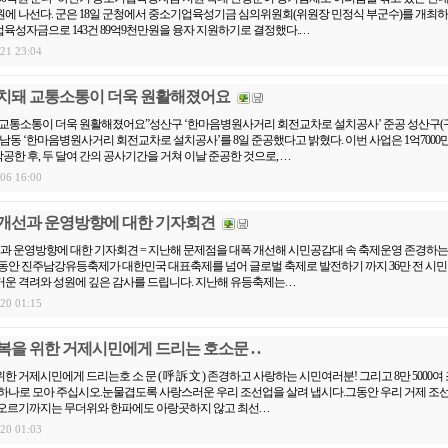
에 나선다. 군은 18일 군청에서 중소기업육성기금 심의위원회(위원장 민정식 부군수)를 개최하고
육성자금으로 143건 89억9천만원을 융자 지원하기로 결정했다.. . .
.21 23:04
치돼 교통소통이 더욱 원활해졌어요
 교통소통이 더욱 원활해졌어요”성산구 ‘한마음병원사거리 회전교차로 설치공사’ 준공 성산구(
상남동 ‘한마음병원사거리 회전교차로 설치공사’를 8일 준공했다고 밝혔다. 이번 사업은 1억7000
공한 후, 두 달여 간의 공사기간을 거쳐 이날 준공한 것으로, . . .
.06 16:00
개선과 운영방향에 대한 기자회견
과 운영방향에 대한 기자회견 = 지난해 문제점을 대폭 개선해 시민공감대 속 축제운영 존경하는 
동안 진주남강유등축제가 대한민국 대표축제를 넘어 글로벌 축제로 발전하기 까지 36만 전 시민
운 격려와 성원에 깊은 감사를 드립니다. 지난해 유등축제는. . .
.20 01:15
을 위한 거제시민에게 드리는 호소문 . .
 거제시민에게 드리는호 소 문 ( 呼 訴 文 ) 존경하고 사랑하는 시민여러분! 그리고 8만 5000여
하나로 모아 주십시오.눈물겹도록 사랑스러운 우리 조선업을 살려 냅시다.그동안 우리 거제 조
오르기까지는 무더위와 한파에도 아랑곳하지 않고 최선. . .
.20 01:03