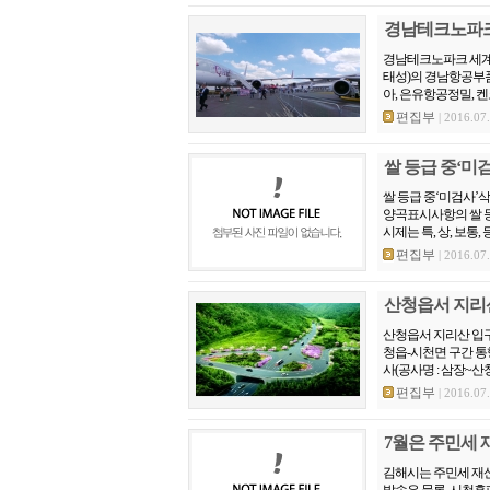
경남테크노파크 세
경남테크노파크 세계 
태성)의 경남항공부
아, 은유항공정밀, 
편집부
| 2016.07
쌀 등급 중‘미
쌀 등급 중‘미검사’
양곡표시사항의 쌀 등
시제는 특, 상, 보통, 
편집부
| 2016.07
산청읍서 지리산
산청읍서 지리산 입구까
청읍-시천면 구간 통
사(공사명 : 삼장~산
편집부
| 2016.07
7월은 주민세 
김해시는 주민세 재
발송은 물론, 시청홈