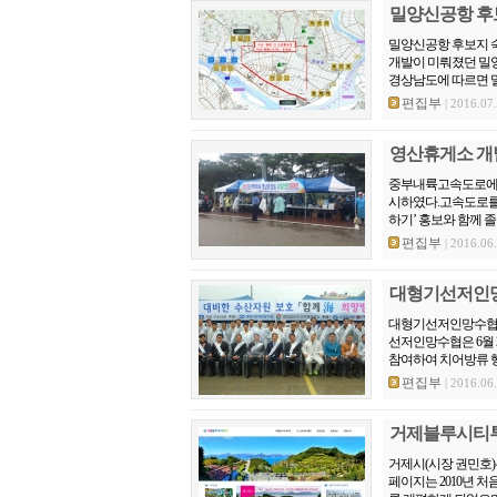
밀양신공항 후
밀양신공항 후보지 숙
개발이 미뤄졌던 밀양
경상남도에 따르면 밀양시
편집부
| 2016.07
영산휴게소 개별
중부내륙고속도로에 
시하였다.고속도로를
하기’ 홍보와 함께 졸
편집부
| 2016.06
대형기선저인망수
대형기선저인망수협 
선저인망수협은 6월 
참여하여 치어방류 행사
편집부
| 2016.06
거제블루시티투어
거제시(시장 권민호
페이지는 2010년 