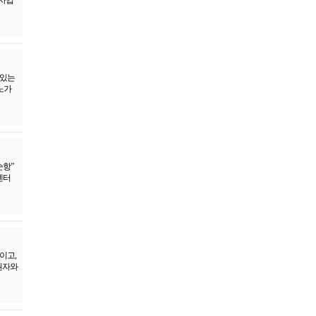
 있는
노가
순항”
센터
이고,
권자와