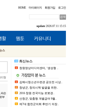
HOME
마이페이지
회원가입
로그인
update
2026.07.11 15:15
생활
웹툰
커뮤니티
뉴스
최신뉴스
창원영상미디어센터, ‘생성형 ..
러리형
김해시청소년수련관 공모전 시상..
창녕군, 창의시책 발굴을 위한..
, 파손
2016 창원 전국지능 로봇경..
사로부
산청군, 맞춤형 개별급여 9월..
제7대 합천군의회 후반기 의장..