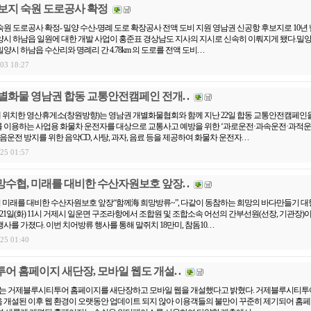
보지 숙원 도로공사 확정
원 도로공사 확정- 밀양 수산-명례 도로 확장공사 전액 도비 지원 영남권 신공항 후보지로 10년
시 하남읍 일원에 대한 개발 사업이 홍준표 경상남도 지사의 지시로 신속히 이뤄지게 됐다.밀
 하남읍 수산리와 명례리 간 4.78km 의 도로를 전액 도비. . .
.03 18:27
화물 영남권 합동 교통안전캠페인 전개. .
위치한 영산휴게소(창원방향)는 영남권 개별화물협회와 함께 지난 22일 합동 교통안전캠페인을
 이용하는 사업용 화물차 운전자를 대상으로 교통사고 예방을 위한 ‘과로운전·과속운전·과적운
음운전 방지를 위한 음악CD, 사탕, 과자, 음료 등을 제공하여 화물차 운전자. . .
.25 01:57
협, 미래를 대비한 수산자원보호 앞장. .
미래를 대비한 수산자원보호 앞장“함께海 희망방류~”, 다같이 동참하는 희망의 바다만들기 대
21일(화) 11시 거제시 일운면 구조라항에서 조합원 및 조합소속 어선의 간부선원(선장, 기관장)
를 가졌다. 이번 치어방류 행사를 통해 말쥐치 18만미, 참돔10. . .
.25 01:40
 홈페이지 새단장, 모바일 웹도 개설. .
)는 거제블루시티투어 홈페이지를 새단장하고 모바일 웹을 개설했다고 밝혔다. 거제블루시티투
처음 개설된 이후 웹 환경이 오랫동안 업데이트 되지 않아 이용객들의 불만이 꾸준히 제기되어 홈