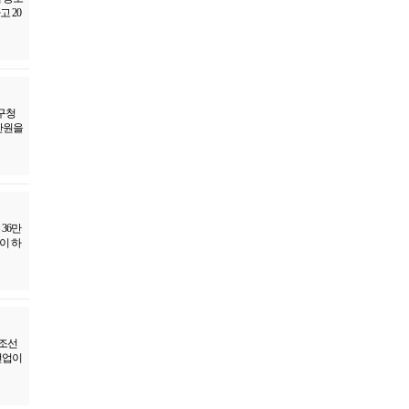
 20
구청
만원을
36만
이 하
 조선
선업이