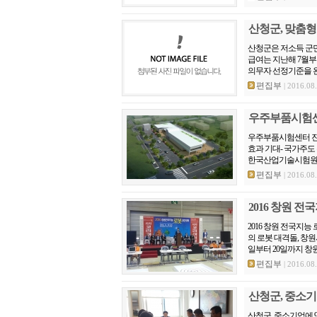
산청군, 맞춤형
산청군은 저소득 군민
급여는 지난해 7월부
의무자 선정기준을 완
편집부
| 2016.08
우주부품시험센터
우주부품시험센터 진주
효과 기대- 국가주도
한국산업기술시험원장(
편집부
| 2016.08
2016 창원 
2016 창원 전국지능
의 로봇 대격돌, 창원
일부터 20일까지 창원
편집부
| 2016.08
산청군, 중소기업
산청군, 중소기업에 