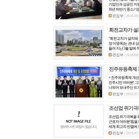
기업인과 상공인 지원
16년 하반기 중소기업
편집부
| 2016.08
회전교차가 설
“회전교차가 설치돼
장 이명옥)는 관내 
들여 지난 5월 말에 착
편집부
| 2016.08
진주유등축제 
= 진주유등축제 개선
진주시민 여러분! 그
나되어 보내주신 뜨거
편집부
| 2016.07
조선업 위기극복
조선업 위기극복을 위한
근로자 여러분!힘을 
세계 최고의 반열에 
편집부
| 2016.07