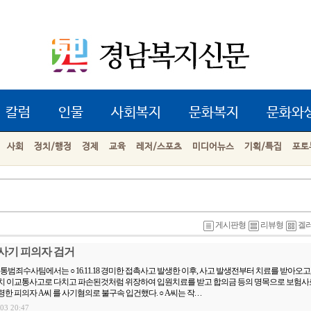
칼럼
인물
사회복지
문화복지
문화와
사회
정치/행정
경제
교육
레저/스포츠
미디어뉴스
기획/특집
포토
게시판형
리뷰형
겔
사기 피의자 검거
범죄수사팀에서는 ○ 16.11.18 경미한 접촉사고 발생한 이후, 사고 발생전부터 치료를 받아오고
마치 이교통사고로 다치고 파손된것처럼 위장하여 입원치료를 받고 합의금 등의 명목으로 보험
한 피의자 A씨 를 사기혐의로 불구속 입건했다. ○ A씨는 작. . .
.03 20:47