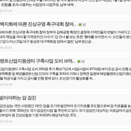
 포함)를 초과 사용하는 사업장의 사업주로, 납부 세액. . .
.05 07:04
백지화에 따른 진상규명 촉구대회 참여. .
화에 따른 진상규명 촉구대회 참여 정부의 김해공항 확장안 결정에 지역민들의 반발이 거세지고
태의 책임을 져야 할 지역정치인 다수가 ‘강 건너 불 보는 듯한’ 행태를 보이면서 시․도민들의 분
있다.지난 25일 대구 동성로 대구백화점 앞에서 열린 ‘남부권신공. . .
.04 06:01
랜트산업지원센터 구축사업 도비 10억. .
업지원센터 구축사업 도비 10억원 추가 확보“1단계 사업(사업비 457억원) 부지조성 공사 진행 
동력확충 및 해양플랜트산업 인프라 구축을 위하여 거제시 장목면 일원에 해양플랜트산업지원
 착공식을 가지고 공사를 진행 중에 있다. 조선경기의 활성화를 위. . .
.04 06:00
꼭 받아야하는 암 검진
 김진삼)는 국민 사망원인 1위인 암을 조기에 발견하여 조기치료를 유도함으로써 암 치료율을 높
줄이기 위해 ‘2016년도 국가 암검진사업’을 추진하고 있다. 국가 암검진 대상자는 의료급여수급
자 중 건강보험료 기준 하위50% 해당자(직장 : 87,0. . .
.04 05:44