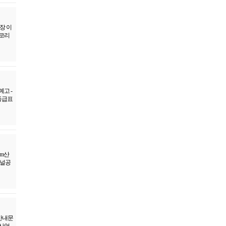
장 이
엠코리
고 -
등급표
km산
터널공
안내문
 사업