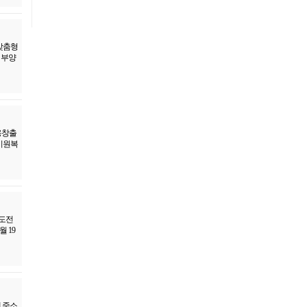
 맞춤형
 부양
용창출
이원복
 도전
 19
 중소