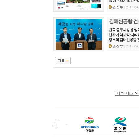
를 개편하게 되었으며
편집부
| 2016.06
김해신공항 건
왼쪽 총무과장 홍성옥
련하여 역사적·지리적
정부의 김해신공항 건
편집부
| 2016.06