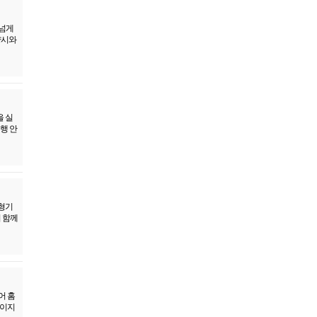
 넘게
양시와
 실
행 안
형기
이 함께
어 홈
페이지