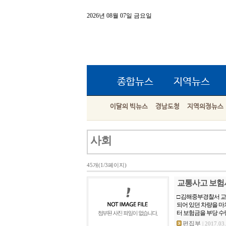
2026년 08월 07일 금요일
종합뉴스
지역뉴스
이달의 빅뉴스
경남도청
지역의정뉴스
사회
45개(1/3페이지)
교통사고 보험
□ 김해중부경찰서 교통
되어 있던 차량을 
터 보험금을 부당 수령
편집부
| 2017.03