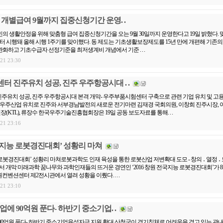
 개별급여 9월까지 집중신청기간 운영. .
의 생활안정을 위해 맞춤형 급여 집중신청기간을 오는 9월 30일까지 운영한다고 19일 밝혔다.
터 시행돼 올해 시행 1주기를 맞이했다. 동 제도는 기초생활보장제도를 15년 만에 개편해 기존의
화하고 기초수급자 선정기준을 최저생계비 개념에서 기준 . . .
.21 23:30
 진주유치 성공, 진주 우주항공시대 . .
유치 성공, 진주 우주항공시대 본격 개막- 우주부품시험센터 구축으로 관련 기업 유치 및 고
 우주산업 유치로 진주와 서부경남발전의 새로운 전기마련 김재경 국회의원, 이창희 진주시장, 
KTL), 류장수 한국우주기술진흥협회장은 19일 공동 보도자료를 통해. . .
.21 23:16
전국지능 로봇경진대회’ 성황리 마쳐
 로봇경진대회’ 성황리 마쳐로봇과학도 인재 육성을 통한 로봇산업 저변확대 도모 - 창의 ․ 열정 ․
서 개막 미래과학 꿈나무와 과학인재들의 뜨거운 경연인 ‘2016 창원 전국지능 로봇경진대회’가 8월
컨벤션센터 제2전시관에서 열려 성황을 이뤘다. . . .
.21 23:10
에 90억원 푼다- 하반기 중소기업. .
90억원 푼다- 하반기 중소기업육성자금 지원 확대 산청군이 경기침체로 어려움을 겪고 있는 관내