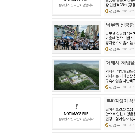
장 연면적 330㎡(공용
편집부
| 2016.07
남부권 신공항 
남부권 신공항 백지
가운데 정작 이번 사
정치권으로 옮겨 붙고 
편집부
| 2016.07
거제시, 해양플
거제시, 해양플랜트산
거제시는 미래성장 
구축사업을 지난해 7월
편집부
| 2016.07
3040여성이 
김해시보건소(소장 :
암으로 인한 사망을 
건강보험가입자 및 피부양
편집부
| 2016.07