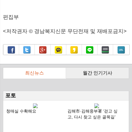
편집부
<저작권자 © 경남복지신문 무단전재 및 재배포금지>
최신뉴스
월간 인기기사
ico
ico
ico
ico
ico
ico
ico
ico
포토
청매실 수확해요
김해市·김해중부署 ‘걷고 싶
숲
고, 다시 찾고 싶은 골목길’
비