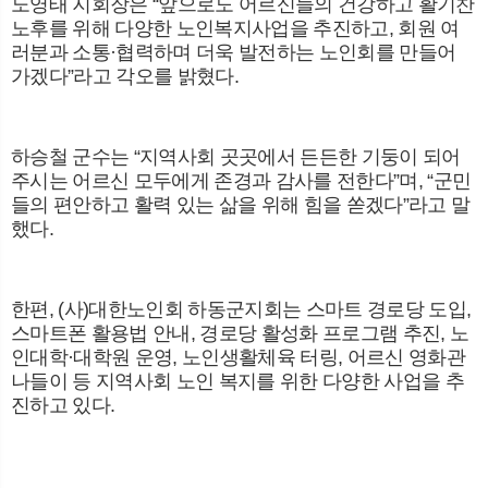
노영태 지회장은
“
앞으로도 어르신들의 건강하고 활기찬
노후를 위해 다양한 노인복지사업을 추진하고
,
회원 여
러분과 소통
·
협력하며 더욱 발전하는 노인회를 만들어
가겠다
”
라고 각오를 밝혔다
.
하승철 군수는
“
지역사회 곳곳에서 든든한 기둥이 되어
주시는 어르신 모두에게 존경과 감사를 전한다
”
며
, “
군민
들의 편안하고 활력 있는 삶을 위해 힘을 쏟겠다
”
라고 말
했다
.
한편
, (
사
)
대한노인회 하동군지회는 스마트 경로당 도입
,
스마트폰 활용법 안내
,
경로당 활성화 프로그램 추진
,
노
인대학
·
대학원 운영
,
노인생활체육 터링
,
어르신 영화관
나들이 등 지역사회 노인 복지를 위한 다양한 사업을 추
진하고 있다
.