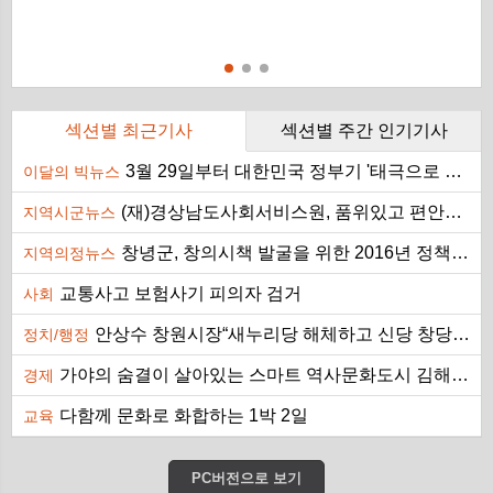
섹션별 최근기사
섹션별 주간 인기기사
3월 29일부터 대한민국 정부기 '태극으로 통일'
이달의 빅뉴스
n
n
n
n
n
n
n
n
페
트
구
카
카
라
밴
U
(재)경상남도사회서비스원, 품위있고 편안한 죽음을 위한 호스피스 교육
지역시군뉴스
창녕군, 창의시책 발굴을 위한 2016년 정책개발 워크숍 개최
지역의정뉴스
교통사고 보험사기 피의자 검거
사회
안상수 창원시장“새누리당 해체하고 신당 창당에 나서야”
정치/행정
가야의 숨결이 살아있는 스마트 역사문화도시 김해 추진
경제
다함께 문화로 화합하는 1박 2일
교육
PC버전으로 보기