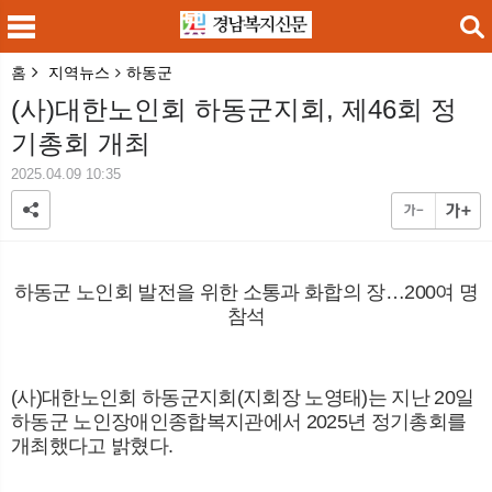
홈
지역뉴스
하동군
검색
(사)대한노인회 하동군지회, 제46회 정
기총회 개최
2025.04.09 10:35
메
검
하동군 노인회 발전을 위한 소통과 화합의 장
…
200
여 명
참석
(
사
)
대한노인회 하동군지회
(
지회장 노영태
)
는 지난
20
일
하동군 노인장애인종합복지관에서
2025
년 정기총회를
개최했다고 밝혔다
.