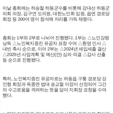
뉴
색
이날 총회에는 하승철 하동군수를 비롯해 강대선 하동군
의회 의장
,
김구연 도의원
,
대한노인회 임원
,
읍면 경로당
회장 등
200
여 명이 참석해 자리를 가득 채웠다
.
총회는
1
부와
2
부로 나뉘어 진행됐다
. 1
부는
△
노인강령
낭독
△
노인복지증진 유공자 표창 수여
△
환영 인사
△
내빈 축사 순으로
,
이어
2
부는
△
2024
년 세입세출 결산
△
2025
년 사업계획 및 예산
(
안
)
심의
·
의결
△
감사 선출
등 순으로 진행됐다
.
특히
,
노인복지증진 유공자로는 하동읍 구통 경로당 강
인형 회장과 옥종면 법대 송교철 이장이 선정되어 그간
의 수고로움을 격려하는 뜻을 담아 지회장 표창을 수여
했다
.