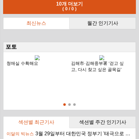
10개 더보기
뉴
색
(
0
/
0
)
제
자
이
최신뉴스
월간 인기기사
포토
청매실 수확해요
김해市·김해중부署 ‘걷고 싶
숲
고, 다시 찾고 싶은 골목길’
비
목
세
미
섹션별 최근기사
섹션별 주간 인기기사
3월 29일부터 대한민국 정부기 '태극으로 통일'
이달의 빅뉴스