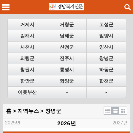
검색
거제시
거창군
고성군
김해시
남해군
밀양시
사천시
산청군
양산시
메
검
의령군
진주시
창녕군
창원시
통영시
하동군
함안군
함양군
합천군
이웃부산
-
-
홈 >
지역뉴스
> 창녕군
2025년
2026년
2027년