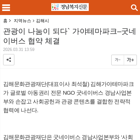
홈
지역뉴스
김해시
검색
관광이 나눔이 되다` 가야테마파크–굿네
이버스 협약 체결
2026.03.31 13:59
메
검
김해문화관광재단
(
대표이사 최석철
)
김해가야테마파크
가 글로벌 아동권리 전문
NGO
굿네이버스 경남사업본
부와 손잡고 사회공헌과 관광 콘텐츠를 결합한 전략적
협력에 나선다
.
김해문화관광재단은 굿네이버스 경남사업본부와
‘
사회