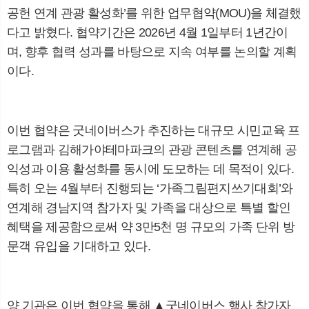
뉴
색
공헌 연계 관광 활성화
’
를 위한 업무협약
(MOU)
을 체결했
다고 밝혔다
.
협약기간은
2026
년
4
월
1
일부터
1
년간이
며
,
향후 협력 성과를 바탕으로 지속 여부를 논의할 계획
이다
.
이번 협약은 굿네이버스가 추진하는 대규모 시민교육 프
로그램과 김해가야테마파크의 관광 콘텐츠를 연계해 공
익성과 이용 활성화를 동시에 도모하는 데 목적이 있다
.
특히 오는
4
월부터 진행되는
‘
가족그림편지쓰기대회
’
와
연계해 경남지역 참가자 및 가족을 대상으로 특별 할인
혜택을 제공함으로써 약
3
만
5
천 명 규모의 가족 단위 방
문객 유입을 기대하고 있다
.
양 기관은 이번 협약을 통해
▲
굿네이버스 행사 참가자