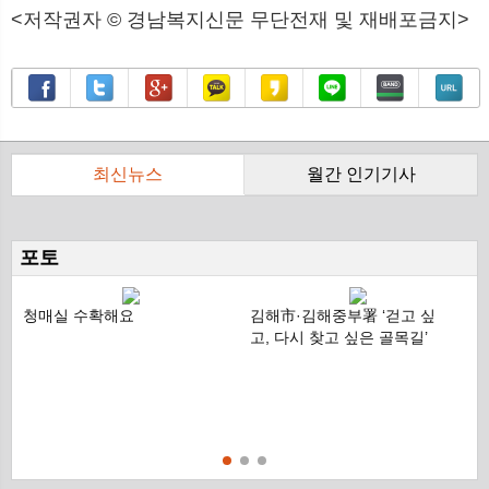
<저작권자 © 경남복지신문 무단전재 및 재배포금지>
최신뉴스
월간 인기기사
ico
ico
ico
ico
ico
ico
ico
ico
포토
청매실 수확해요
김해市·김해중부署 ‘걷고 싶
숲
고, 다시 찾고 싶은 골목길’
비